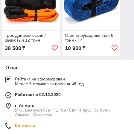
Трос динамический /
Стропа буксировочная 8
рывковый 12 тонн
тонн - T4
38 500
10 900
₸
₸
О нас
Рейтинг не сформирован
Менее 5 отзывов за последний год
Работает с 02.12.2020
г. Алматы
Мкр. Баянуал 57а, ТЦ "Car City" 4 ярус, 58 бутик,
Алматы, Казахстан
Контакты